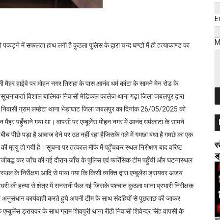
एल सट्टेबाजो पर कार्यवाही, 02 आरोपी गिरफ्तार
E
14 घायल; बच्चे का मुंडन कराने मैहर जा रहा था परिवार
M
पकड़ने में सफलता हाथ लगी है कुठला पुलिस के द्वारा चन्द घण्टो में ही हत्याकाण्ड का
ा आलू से भरा ट्रक, ड्राइवर सुरक्षित, क्लीनर गंभीर घायल
ड़ी कार्रवाई, 1.295 किलो गांजा के साथ तस्कर गिरफ्तार
मैहर हाईवे पर मोहन नगर तिराहा के पास आनंद धर्म कांटा के सामने मेन रोड के
के पर सूचनाकर्ता विशाल बाल्मिक निवासी मेडिकल कालेज थाना गढ़ा जिला जबलपुर द्वारा
े के भीतर खुलासा, तीन विधि उल्लंघनकारी बालक पकड़े गए
निवासी ग्राम लम्हेटा थाना भेड़ाघाट जिला जबलपुर का दिनांक 26/05/2025 को
ैहर पहुँचाने गया था। वापसी पर एम्बूलेंस मोहन नगर में आनंद धर्मकांटा के सामने
बीच पीछे पड़ा है आवाज देने पर उठ नहीं रहा हैजिसके गले में गमछा बंधा है गमछे का एक
स
की मृत्यु हो गयी है। सूचना पर तत्काल मौके में पहुँचकर स्थल निरीक्षण बाद वरिष्ट
ड
 पंजीबद्ध कर जाँच की गई दौरान जाँच के पुलिस एवं फारेंसिक टीम पहुँची और घटनास्थल
ास्थल के निरीक्षण आदि से पाया गया कि किसी व्यक्ति द्वारा एम्बूलेंस ड्रायवर अजय
री की हत्या से क्षेत्र में सनसनी फैल गई जिसके पश्चात कुठला थाना प्रभारी निरीक्षक
्ज कर अनुसंधान कार्यवाही करते हुये अपनी टीम के साथ संदहियों से पूछताछ की जाकर
म्बूलेंस ड्रायवर के साथ ग्राम शिवपुरी थाना रीठी निवासी शिवेन्द्र सिंह वापसी के