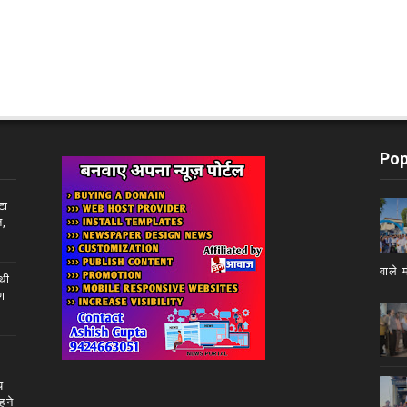
Pop
टा
त,
वाले 
थी
ण
य
हने