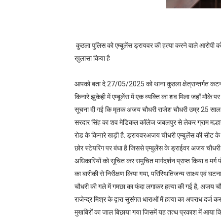
कटनी- माधवनगर थाना पुलिस की आईपी
सीधी में भीषण सड़क हादसा,7 की मौत,
कुठला पुलिस को एम्बूलेंस ड्रायवर की हत्या करने वाले आरोपी को 
स्टेरिंग फेल होते ही पुल से नीचे पलट
खुलासा किया है
अमराडांड मोड़ पर कुठला पुलिस की ब
आपको बता दे 27/05/2025 को थाना कुठला क्षेत्रान्तर्गत कटनी 
किनारे झुकेही में एम्बूलेंस में एक व्यक्ति का शव मिला जहाँ मौ
चाकू की नोक पर हुई लूट का चंद घंट
सूचना दी गई कि मृतक अजय चौधरी राजेश चौधरी उम्र 25 साल 
सरदार सिंह का शव मेडिकल कॉलेज जबलपुर से लेकर ग्राम मल्हान म
रोड के किनारे खड़ी है. ड्रायवरअजय चौधरी एम्बुलेंस की सीट के 
छोर स्टेयरिंग पर बंधा है जिससे एम्बुलेंस के ड्राईवर अजय चौधरी 
अधिकारियों को सूचित कर समुचित मार्गदर्शन प्राप्त किया व मर्ग
का बारीकी से निरीक्षण किया गया, परिस्थितिजन्य साक्ष्य एवं घटन
चौधरी की गले में गमछा का फंदा लगाकर हत्या की गई है, अजय चौध
राजेन्द्र मिश्र के द्वारा सुसंगत धाराओं में हत्या का अपराध दर
मुखबिरों का जाल बिछाया गया जिसमें यह तत्थ प्रकाश में आया कि ए