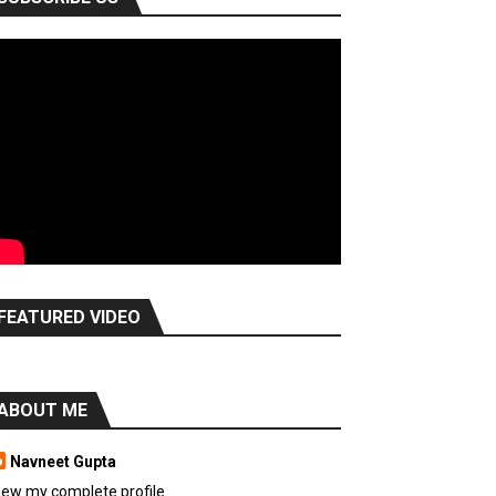
FEATURED VIDEO
ABOUT ME
Navneet Gupta
iew my complete profile