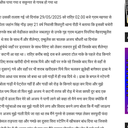
 ऑफ पाया गया व सकूनत से गायब हो गया था
्वारा उसकी तलाश गई जो दिनांक 29/05/2025 को रात्रि 02.00 बजे ग्राम महगवा से
िता जहांन सिंह गोंड़ उम्र 21 वर्ष निवासी शिवपुरी थाना रीठी ने बताया कि इसकी चचेरी
ी जिनके शब को मेडीकल कालेज जबलपुर से उनके गृह ग्राम मल्हान पिपरिया मैहरएम्बुलेंस
 शव के साथ मैं और शैलेन्द्र, एम्बुलेंस का चालक अजय चौधरी था दिनांक
ेथे जहाँ पर ड्रायवर के साथ पैमेन्ट को लेकर तकरार हुई थी जिसके बाद शैलेन्द्र
ैठकर कटनी आ रहा था। रात्रि करीब साढ़े दस बजे अमदरा टोल नाके के पहले रोड किनारे
ए शराब खरीदी दोनो शराब पिये और यही पर रुके रहे जिसके बाद फिर से वहाँ से
ुकान) गये और वहाँ पर भी शराब खरीदकर पिये फिर चलकर झुकेही बागेश्वर ढाबा मे
 पिया आधा पाव शराब जो बचा था उसे गाड़ी में ही रख दिये थे। ढाबा के बगल मे स्टेपनी
ोला गाड़ी में पेट्रोल नहीं है और गाडी को रोड़ के किनारे खड़ा कर दिया और मुझे
ेट्रोल पम्प मिला तो फिर मुझे अजय ने कटनी तरफ की रोड़ में भेजा काफी दूर बाद एक
़ी में डाला फिर मेरे को अजय ने पानी लाने को कहा तो मैने मना कर दिया क्योकि मैं
ी पहुंचाओ तब वह मुझे गाली देने लगा और विवाद करने लगा बोला कि मैं नहीं जाऊगा
र अजय मुझे गाली दिये जा रहा था तब मैंने गुस्से से उसका गम्छा लेकर सरफूदी फंदा
ेवल तड़पता रहा और गमछे का दूसरा सिरा स्टेरिंग में खीचकर बांध दिया था जिससे