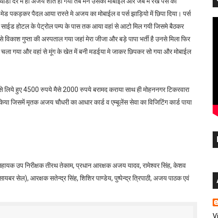
डी देर में ही अजय शांत हो गया तब मैंने उसका मोबाईल और जेब में रखे पर्स को
मेड पकड़कर पैदल आया रास्ते मे अजय का मोबाईल व पर्स झाड़ियो में छिपा दिया। पर्स
वे साईड होटल के पेट्रोल पम्प के पास तक आया वहां से आटो मिल गयी जिसमे बैठकर
िकाश गुप्ता की अस्पताल गया जहां मेरा जीजा और बड़े पापा भर्ती है उनसे मिला फिर
ंव चला गया और वहां से मूंग के खेत में बनी मडईया मे जाकर छिपकर सो गया और मोबाईल
 से लिये हुए 4500 रुपये मैसे 2000 रुपये बरामद कराया साथ ही मोहननगर टिकरवारा
िया जिसमें मृतक अजय चौधरी का आधार कार्ड व एम्बूलेंस सेवा का विजिटिंग कार्ड पाया
सिंह, सहायक उप निरीक्षक तीरथ तेकाम, प्रधान आरक्षक अजय यादव, रामेश्वर सिंह, केशव
यबर सेल), आरक्षक सतेन्द्र सिंह, शिशिर पाण्डेय, पुष्पेन्द्र त्रिपाठी, अजय पाठक एवं
V