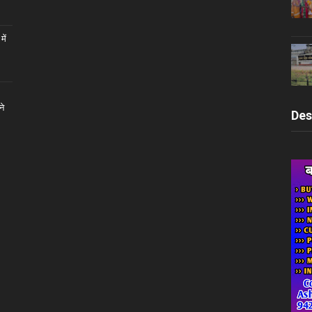
ें
ने
Des